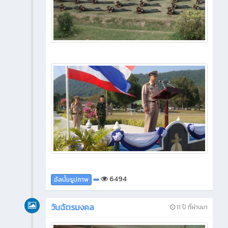
6494
อัลบั้มรูปภาพ
วันฉัตรมงคล
11 ปี ที่ผ่านมา